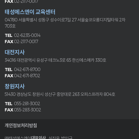
02-2117-0017
태성에스엔이 교육센터
04780 서울특별시 성동구 성수이로7길 27
서울숲코오롱디지털타워 2차
703호
02-6235-0014
02-2117-0017
대전지사
34016 대전광역시 유성구 테크노3로 65
한신에스메카 330호
042-671-8700
042-671-8702
창원지사
51430 경상남도 창원시 성산구 중앙대로 263
오피스프라자 804호
055-281-3002
055-283-3002
개인정보처리방침
대표이사
㈜태성에스엔이
심진욱, 박인규