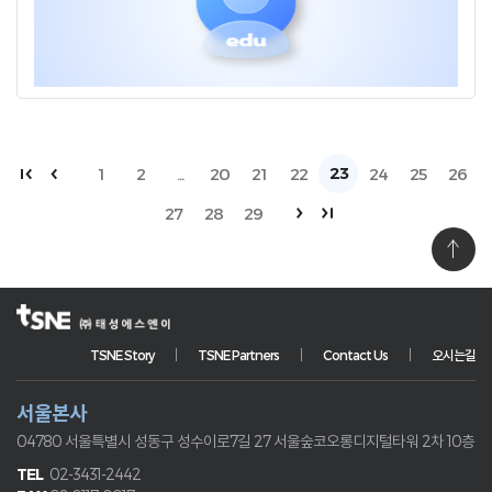
23
1
2
...
20
21
22
24
25
26
27
28
29
TSNE Story
TSNE Partners
Contact Us
오시는길
서울본사
04780 서울특별시 성동구 성수이로7길 27
서울숲코오롱디지털타워 2차 10층
02-3431-2442