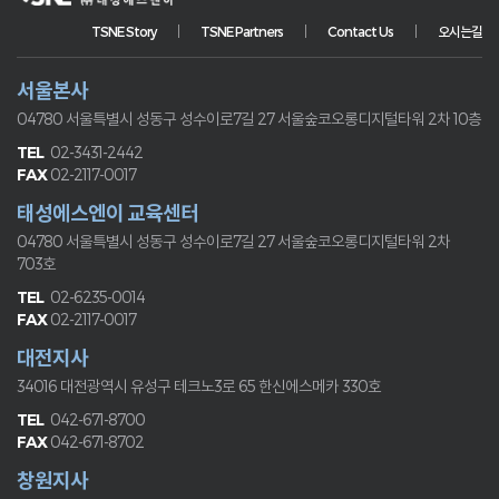
TSNE Story
TSNE Partners
Contact Us
오시는길
서울본사
04780 서울특별시 성동구 성수이로7길 27
서울숲코오롱디지털타워 2차 10층
02-3431-2442
02-2117-0017
태성에스엔이 교육센터
04780 서울특별시 성동구 성수이로7길 27
서울숲코오롱디지털타워 2차
703호
02-6235-0014
02-2117-0017
대전지사
34016 대전광역시 유성구 테크노3로 65
한신에스메카 330호
042-671-8700
042-671-8702
창원지사