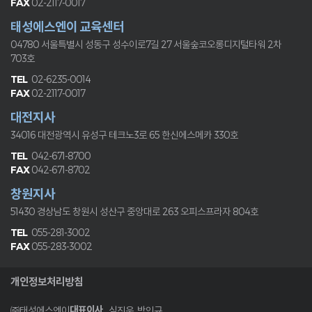
02-2117-0017
태성에스엔이 교육센터
04780 서울특별시 성동구 성수이로7길 27
서울숲코오롱디지털타워 2차
703호
02-6235-0014
02-2117-0017
대전지사
34016 대전광역시 유성구 테크노3로 65
한신에스메카 330호
042-671-8700
042-671-8702
창원지사
51430 경상남도 창원시 성산구 중앙대로 263
오피스프라자 804호
055-281-3002
055-283-3002
개인정보처리방침
대표이사
㈜태성에스엔이
심진욱, 박인규