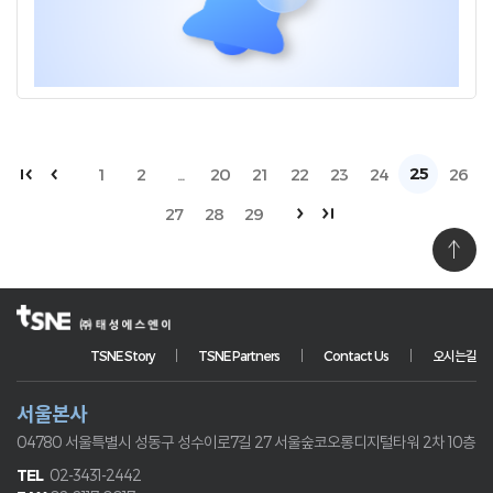
25
1
2
...
20
21
22
23
24
26
27
28
29
TSNE Story
TSNE Partners
Contact Us
오시는길
서울본사
04780 서울특별시 성동구 성수이로7길 27
서울숲코오롱디지털타워 2차 10층
02-3431-2442