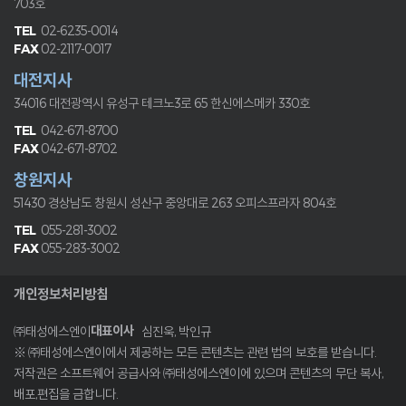
703호
02-6235-0014
02-2117-0017
대전지사
34016 대전광역시 유성구 테크노3로 65
한신에스메카 330호
042-671-8700
042-671-8702
창원지사
51430 경상남도 창원시 성산구 중앙대로 263
오피스프라자 804호
055-281-3002
055-283-3002
개인정보처리방침
대표이사
㈜태성에스엔이
심진욱, 박인규
※ ㈜태성에스엔이에서 제공하는 모든 콘텐츠는 관련 법의 보호를 받습니다.
저작권은 소프트웨어 공급사와 ㈜태성에스엔이에 있으며 콘텐츠의 무단 복사,
배포,편집을 금합니다.