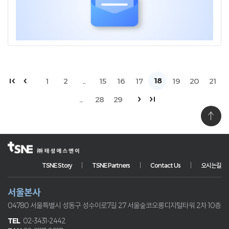
18
1
2
...
15
16
17
19
20
21
...
28
29
TSNE Story
TSNE Partners
Contact Us
오시는길
서울본사
04780 서울특별시 성동구 성수이로7길 27
서울숲코오롱디지털타워 2차 10층
02-3431-2442