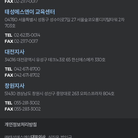
02-2117-0017
태성에스엔이 교육센터
04780 서울특별시 성동구 성수이로7길 27
서울숲코오롱디지털타워 2차
703호
02-6235-0014
02-2117-0017
대전지사
34016 대전광역시 유성구 테크노3로 65
한신에스메카 330호
042-671-8700
042-671-8702
창원지사
51430 경상남도 창원시 성산구 중앙대로 263
오피스프라자 804호
055-281-3002
055-283-3002
개인정보처리방침
대표이사
㈜태성에스엔이
심진욱, 박인규