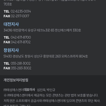
703호
02-6235-0014
02-2117-0017
대전지사
34016 대전광역시 유성구 테크노3로 65
한신에스메카 330호
042-671-8700
042-671-8702
창원지사
51430 경상남도 창원시 성산구 중앙대로 263
오피스프라자 804호
055-281-3002
055-283-3002
개인정보처리방침
대표이사
㈜태성에스엔이
심진욱, 박인규
※ ㈜태성에스엔이에서 제공하는 모든 콘텐츠는 관련 법의 보호를 받습니다.
저작권은 소프트웨어 공급사와 ㈜태성에스엔이에 있으며 콘텐츠의 무단 복사,