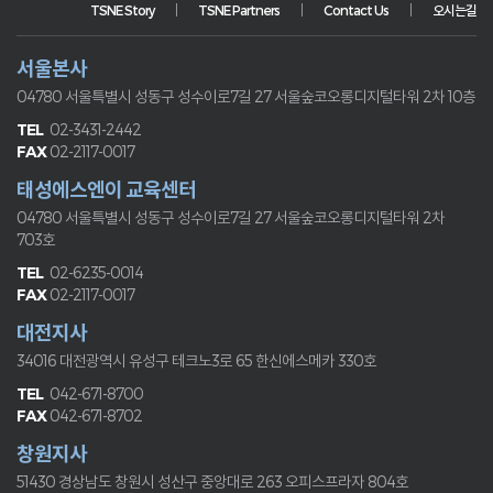
TSNE Story
TSNE Partners
Contact Us
오시는길
서울본사
04780 서울특별시 성동구 성수이로7길 27
서울숲코오롱디지털타워 2차 10층
02-3431-2442
02-2117-0017
태성에스엔이 교육센터
04780 서울특별시 성동구 성수이로7길 27
서울숲코오롱디지털타워 2차
703호
02-6235-0014
02-2117-0017
대전지사
34016 대전광역시 유성구 테크노3로 65
한신에스메카 330호
042-671-8700
042-671-8702
창원지사
51430 경상남도 창원시 성산구 중앙대로 263
오피스프라자 804호