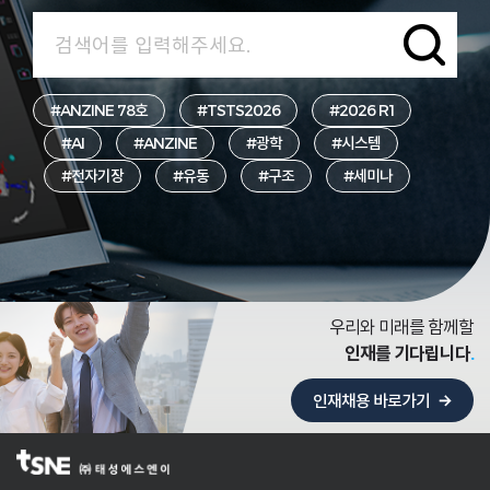
#ANZINE 78호
#TSTS2026
#2026 R1
#AI
#ANZINE
#광학
#시스템
#전자기장
#유동
#구조
#세미나
우리와 미래를 함께할
인재를 기다립니다
인재채용 바로가기